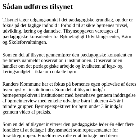
Sådan udføres tilsynet
Tilsynet tager udgangspunkt i det pædagogiske grundlag, og der er
fokus på det faglige indhold i forhold til at sikre børnenes trivsel,
udvikling, læring og dannelse. Tilsynsopgaven varetages af
pædagogiske konsulenter fra Børnefagligt Udviklingscenter, Børn
og Skoleforvaltningen.
Som en del af tilsynet gennemfører den pædagogiske konsulent en
tre timers uanmeldt observation i institutionen. Observationen
handler om det pædagogiske arbejde og kvaliteten af lege- og
læringsmiljøet – ikke om enkelte børn.
Randers Kommune har et fokus på børnenes egen oplevelse af deres
hverdagsliv i institutionen. Som del af tilsynet indgår
børneperspektivet i institutioner med børnehave gennem inddragelse
af børneinterview med enkelte udvalgte børn i alderen 4-5 år i
mindre grupper. Børneperspektivet for børn under 3 år indgår
gennem video af praksis.
Som en del af tilsynet inviterer den pædagogiske leder én eller flere
forældre til at deltage i tilsynsmødet som repræsentanter for
forældregruppen. Forældrenes rolle er at bidrage med deres