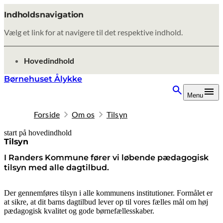
Indholdsnavigation
Vælg et link for at navigere til det respektive indhold.
gå til
Hovedindhold
Børnehuset Ålykke
Menu
Forside
Om os
Tilsyn
start på hovedindhold
senest opdateret 4. marts 2026
Tilsyn
I Randers Kommune fører vi løbende pædagogisk
tilsyn med alle dagtilbud.
Der gennemføres tilsyn i alle kommunens institutioner. Formålet er
at sikre, at dit barns dagtilbud lever op til vores fælles mål om høj
pædagogisk kvalitet og gode børnefællesskaber.