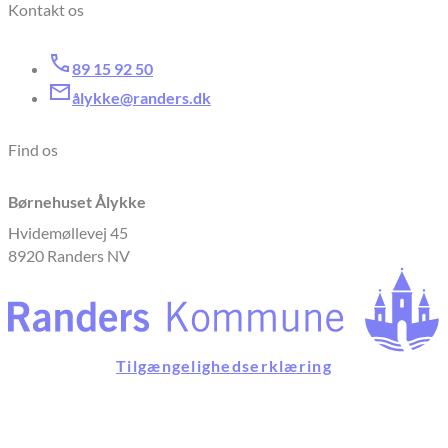
Kontakt os
89 15 92 50
ålykke@randers.dk
Find os
Børnehuset Ålykke
Hvidemøllevej 45
8920 Randers NV
Tilgængelighedserklæring